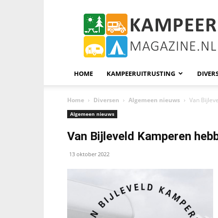
KampeerMagazine
HOME
KAMPEERUITRUSTING
DIVER
Home
Diversen
Algemeen nieuws
Van Bijlev
Algemeen nieuws
Van Bijleveld Kamperen hebbe
13 oktober 2022