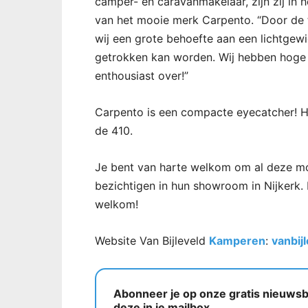
camper- en caravanmakelaar, zijn zij in 
van het mooie merk Carpento. “Door de 
wij een grote behoefte aan een lichtgewi
getrokken kan worden. Wij hebben hoge 
enthousiast over!”
Carpento is een compacte eyecatcher! Hij
de 410.
Je bent van harte welkom om al deze m
bezichtigen in hun showroom in Nijkerk. D
welkom!
Website Van Bijleveld
Kamperen
:
vanbij
Abonneer je op onze gratis nieuwsbr
deze in je mailbox.