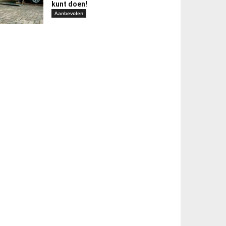
kunt doen!
Aanbevolen