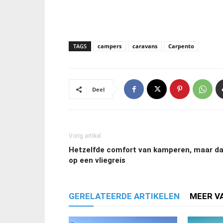
TAGS
campers
caravans
Carpento
Deel
Vorig artikel
Hetzelfde comfort van kamperen, maar d
op een vliegreis
GERELATEERDE ARTIKELEN
MEER V