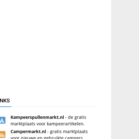
INKS
Kampeerspullenmarkt.nl
- de gratis
marktplaats voor kampeerartikelen.
Campermarkt.nl
- gratis marktplaats
voor nieuwe en gebruikte campers.