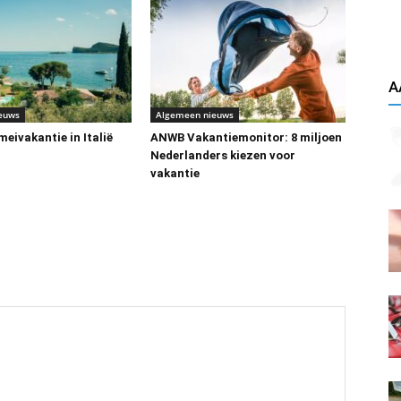
A
euws
Algemeen nieuws
eivakantie in Italië
ANWB Vakantiemonitor: 8 miljoen
Nederlanders kiezen voor
vakantie