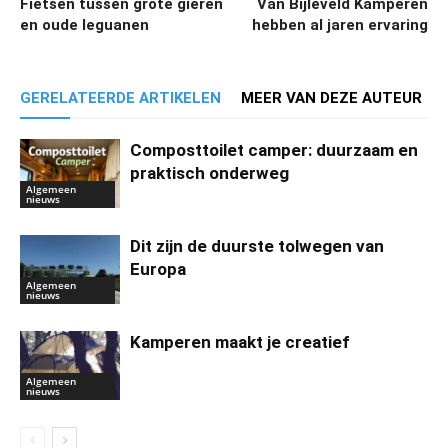
Fietsen tussen grote gieren
Van Bijleveld Kamperen
en oude leguanen
hebben al jaren ervaring
GERELATEERDE ARTIKELEN
MEER VAN DEZE AUTEUR
Composttoilet camper: duurzaam en
praktisch onderweg
Algemeen
nieuws
Dit zijn de duurste tolwegen van
Europa
Algemeen
nieuws
Kamperen maakt je creatief
Algemeen
nieuws