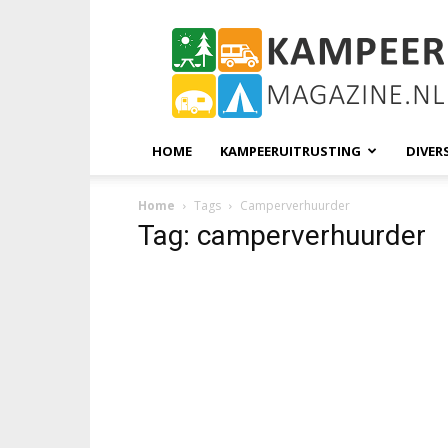
KampeerMagazine
HOME
KAMPEERUITRUSTING
DIVER
Home
Tags
Camperverhuurder
Tag: camperverhuurder