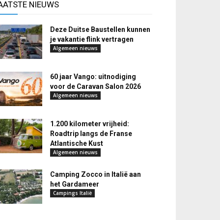
AATSTE NIEUWS
Deze Duitse Baustellen kunnen
je vakantie flink vertragen
Algemeen nieuws
60 jaar Vango: uitnodiging
voor de Caravan Salon 2026
Algemeen nieuws
1.200 kilometer vrijheid:
Roadtrip langs de Franse
Atlantische Kust
Algemeen nieuws
Camping Zocco in Italië aan
het Gardameer
Campings Italië