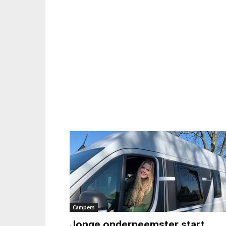
Campers
Jonge onderneemster start