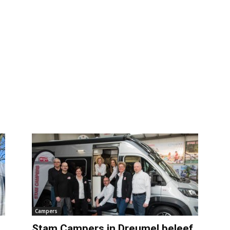
Campers
Stam Campers in Dreumel beleef