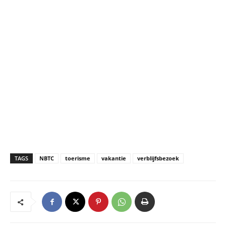
TAGS
NBTC
toerisme
vakantie
verblijfsbezoek