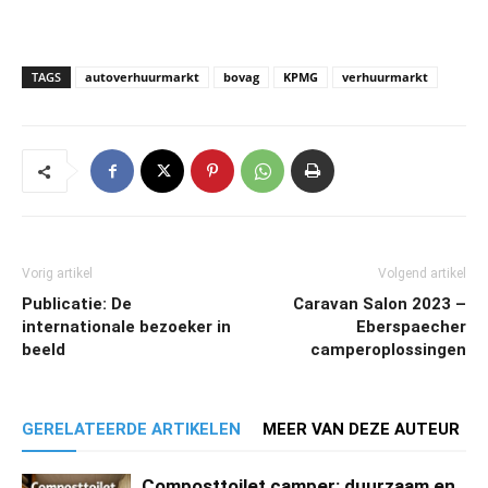
TAGS
autoverhuurmarkt
bovag
KPMG
verhuurmarkt
Vorig artikel
Volgend artikel
Publicatie: De
Caravan Salon 2023 –
internationale bezoeker in
Eberspaecher
beeld
camperoplossingen
GERELATEERDE ARTIKELEN
MEER VAN DEZE AUTEUR
Composttoilet camper: duurzaam en