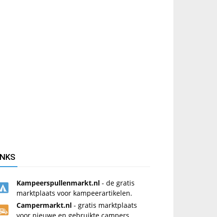
INKS
Kampeerspullenmarkt.nl
- de gratis
marktplaats voor kampeerartikelen.
Campermarkt.nl
- gratis marktplaats
voor nieuwe en gebruikte campers.