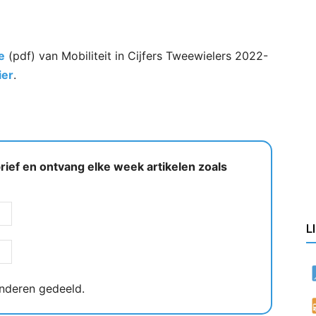
e
(pdf) van Mobiliteit in Cijfers Tweewielers 2022-
ier
.
ief en ontvang elke week artikelen zoals
L
nderen gedeeld.