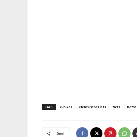
TAGS
e-bikes
elektrischeFiets
fiets
fiets
Deel