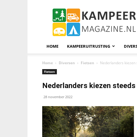
KampeerMagazine
HOME
KAMPEERUITRUSTING
DIVER
Home
Diversen
Fietsen
Nederlanders kiezen 
Fietsen
Nederlanders kiezen steeds 
28 november 2022