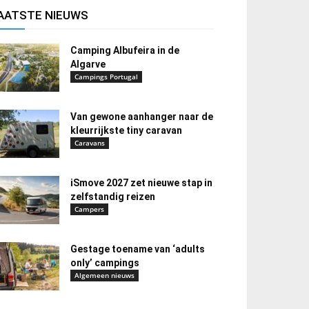
AATSTE NIEUWS
Camping Albufeira in de
Algarve
Campings Portugal
Van gewone aanhanger naar de
kleurrijkste tiny caravan
Caravans
iSmove 2027 zet nieuwe stap in
zelfstandig reizen
Campers
Gestage toename van ‘adults
only’ campings
Algemeen nieuws