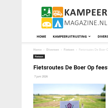
KampeerMagazine
HOME
KAMPEERUITRUSTING
DIVER
Home
Diversen
Fietsen
Fietsroutes De Boer O
Fietsen
Fietsroutes De Boer Op fees
7 juni 2026