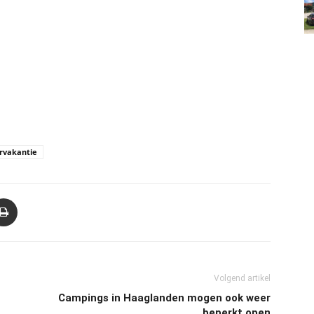
rvakantie
Volgend artikel
n
Campings in Haaglanden mogen ook weer
beperkt open