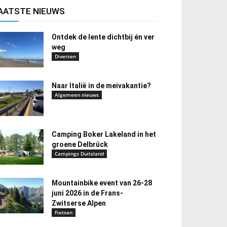
AATSTE NIEUWS
Ontdek de lente dichtbij én ver
weg
Diversen
Naar Italië in de meivakantie?
Algemeen nieuws
Camping Boker Lakeland in het
groene Delbrück
Campings Duitsland
Mountainbike event van 26-28
juni 2026 in de Frans-
Zwitserse Alpen
Fietsen