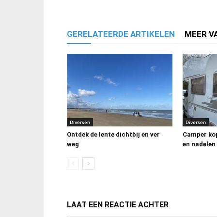
GERELATEERDE ARTIKELEN
MEER V
Diversen
Diversen
Ontdek de lente dichtbij én ver
Camper kop
weg
en nadelen 
LAAT EEN REACTIE ACHTER