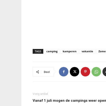
TAGS
camping
kamperen
vakantie
Zome
Deel
Vorig artikel
Vanaf 1 juli mogen de campings weer ope