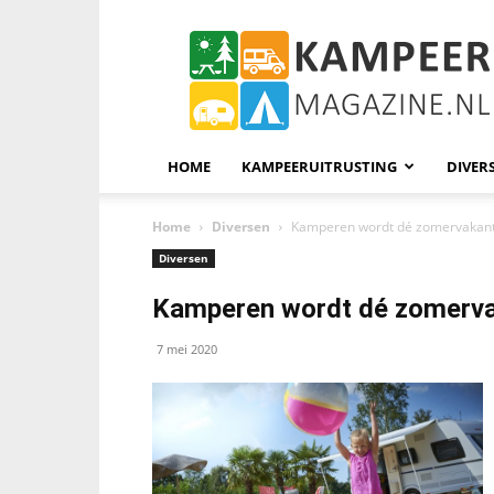
KampeerMagazine
HOME
KAMPEERUITRUSTING
DIVER
Home
Diversen
Kamperen wordt dé zomervakant
Diversen
Kamperen wordt dé zomerva
7 mei 2020