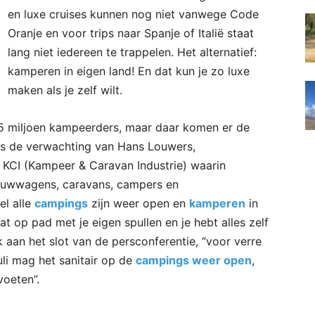
en luxe cruises kunnen nog niet vanwege Code
Oranje en voor trips naar Spanje of Italië staat
lang niet iedereen te trappelen. Het alternatief:
kamperen in eigen land! En dat kun je zo luxe
maken als je zelf wilt.
3,5 miljoen kampeerders, maar daar komen er de
is de verwachting van Hans Louwers,
KCI (Kampeer & Caravan Industrie) waarin
vouwwagens, caravans, campers en
el alle
campings
zijn weer open en
kamperen
in
aat op pad met je eigen spullen en je hebt alles zelf
k aan het slot van de persconferentie, “voor verre
uli mag het sanitair op de
campings weer open
,
voeten”.