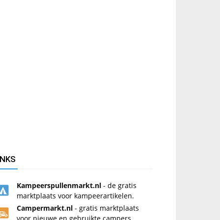
INKS
Kampeerspullenmarkt.nl
- de gratis
marktplaats voor kampeerartikelen.
Campermarkt.nl
- gratis marktplaats
voor nieuwe en gebruikte campers.