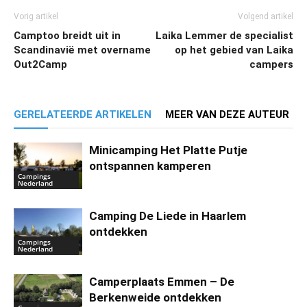
Vorig artikel
Volgend artikel
Camptoo breidt uit in
Laika Lemmer de specialist
Scandinavië met overname
op het gebied van Laika
Out2Camp
campers
GERELATEERDE ARTIKELEN
MEER VAN DEZE AUTEUR
Minicamping Het Platte Putje
ontspannen kamperen
Campings
Nederland
Camping De Liede in Haarlem
ontdekken
Campings
Nederland
Camperplaats Emmen – De
Berkenweide ontdekken