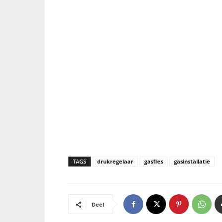
TAGS
drukregelaar
gasfles
gasinstallatie
Deel