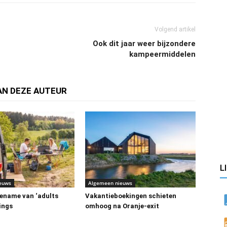
Volgend artikel
Ook dit jaar weer bijzondere
kampeermiddelen
AN DEZE AUTEUR
L
euws
Algemeen nieuws
ename van ‘adults
Vakantieboekingen schieten
ings
omhoog na Oranje-exit