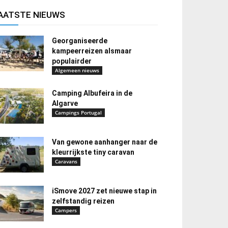
AATSTE NIEUWS
Georganiseerde
kampeerreizen alsmaar
populairder
Algemeen nieuws
Camping Albufeira in de
Algarve
Campings Portugal
Van gewone aanhanger naar de
kleurrijkste tiny caravan
Caravans
iSmove 2027 zet nieuwe stap in
zelfstandig reizen
Campers