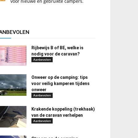
voor nieuwe en gebruikte campers.
ANBEVOLEN
Rijbewijs B of BE, welke is
nodig voor de caravan?
Aanbevolen
Onweer op de camping: tips
voor veilig kamperen tijdens
onweer
Aanbevolen
Krakende koppeling (trekhaak)
van de caravan verhelpen
Aanbevolen