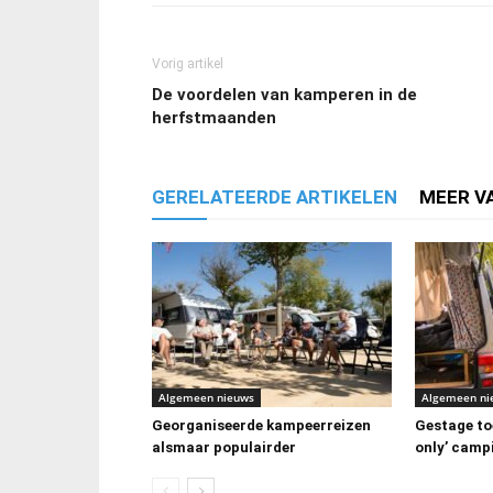
Vorig artikel
De voordelen van kamperen in de
herfstmaanden
GERELATEERDE ARTIKELEN
MEER V
Algemeen nieuws
Algemeen ni
Georganiseerde kampeerreizen
Gestage to
alsmaar populairder
only’ camp