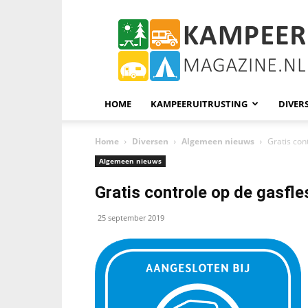
KampeerMagazine
HOME
KAMPEERUITRUSTING
DIVER
Home
Diversen
Algemeen nieuws
Gratis con
Algemeen nieuws
Gratis controle op de gasfle
25 september 2019