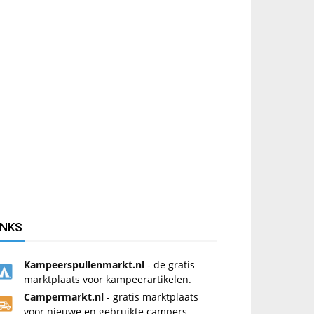
INKS
Kampeerspullenmarkt.nl
- de gratis
marktplaats voor kampeerartikelen.
Campermarkt.nl
- gratis marktplaats
voor nieuwe en gebruikte campers.