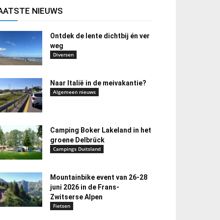
AATSTE NIEUWS
Ontdek de lente dichtbij én ver
weg
Diversen
Naar Italië in de meivakantie?
Algemeen nieuws
Camping Boker Lakeland in het
groene Delbrück
Campings Duitsland
Mountainbike event van 26-28
juni 2026 in de Frans-
Zwitserse Alpen
Fietsen