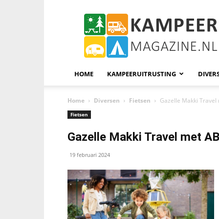
KampeerMagazine
HOME
KAMPEERUITRUSTING
DIVER
Home
Diversen
Fietsen
Gazelle Makki Travel 
Fietsen
Gazelle Makki Travel met ABS
19 februari 2024