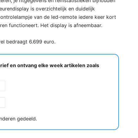
geren, je ritgegevens en remstatistieken bijhouden
urendisplay is overzichtelijk en duidelijk
t controlelampje van de led-remote iedere keer kort
en functioneert. Het display is afneembaar.
vel bedraagt 6.699 euro.
ief en ontvang elke week artikelen zoals
nderen gedeeld.