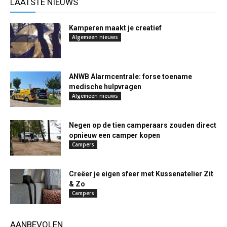
LAATSTE NIEUWS
Kamperen maakt je creatief
Algemeen nieuws
ANWB Alarmcentrale: forse toename
medische hulpvragen
Algemeen nieuws
Negen op de tien camperaars zouden direct
opnieuw een camper kopen
Campers
Creëer je eigen sfeer met Kussenatelier Zit
& Zo
Campers
AANBEVOLEN