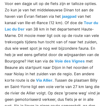
Voor een dagje uit op de fiets zijn er talloze opties.
Zo kun je van het middeleeuwse Dinan tot aan de
haven van Évran fietsen via het
jaagpad
van het
kanaal van Ille-et-Rance (12 km). Of doe de
Tour du
Lac du Der
van 38 km in het departement Haute-
Marne. Dit mooie meer ligt ook op de route van vele
trekvogels tijdens hun tocht van of naar het zuiden,
dus wie weet spot je nog wel bijzondere fauna. En
heb je wel eens gefietst door de wijngaarden van de
Bourgogne? Het kan via de
Voie des Vignes
met
Beaune als startpunt naar Dijon in het noorden of
naar Nolay in het zuiden van de regio. Een andere
korte route is de
Via Allier
. Tussen de plaatsen Billy
en Saint-Yorre ligt een voie verte van 27 km lang die
de rivier de Allier volgt. Op deze ‘groene weg’ vind je
geen gemotoriseerd verkeer, dus fiets je er in alle
rust. Als je liever je eigen route samenstelt, ga dan