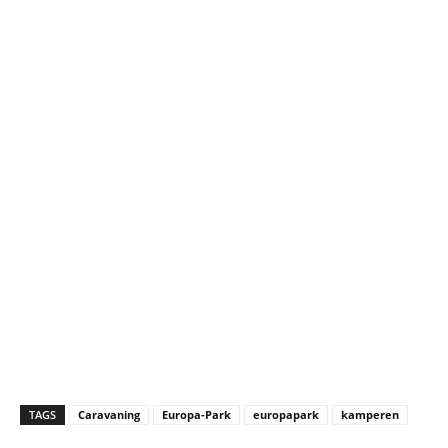
TAGS
Caravaning
Europa-Park
europapark
kamperen