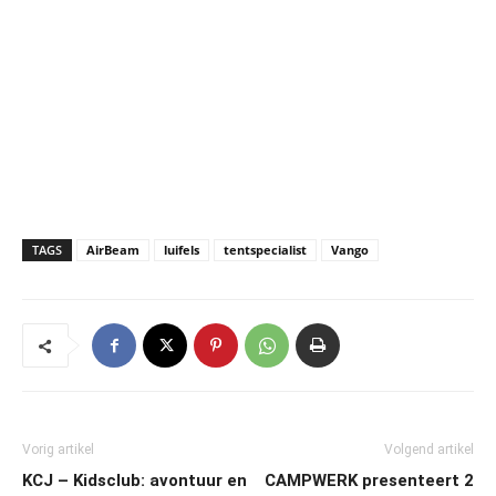
TAGS
AirBeam
luifels
tentspecialist
Vango
Vorig artikel
Volgend artikel
KCJ – Kidsclub: avontuur en
CAMPWERK presenteert 2