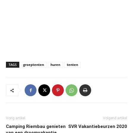
TAGS
groeptenten
huren
tenten
Vorig artikel
Volgend artikel
Camping Riembau genieten
SVR Vakantiebeurzen 2020
van een droomvakantie