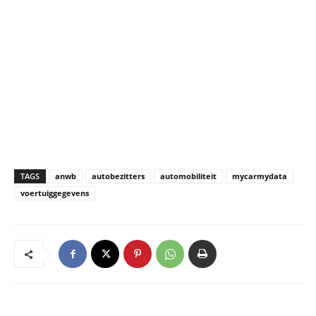
TAGS
anwb
autobezitters
automobiliteit
mycarmydata
voertuiggegevens