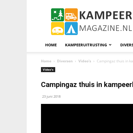
KampeerMagazine
HOME
KAMPEERUITRUSTING
DIVER
Home
Diversen
Video's
Campingaz thuis in 
Video's
Campingaz thuis in kampeer
23 juni 2018