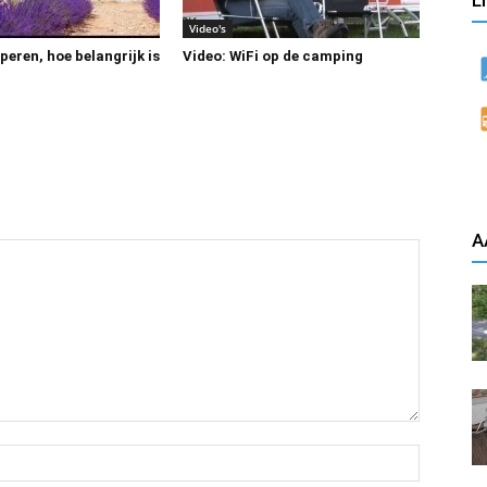
L
Video's
eren, hoe belangrijk is
Video: WiFi op de camping
A