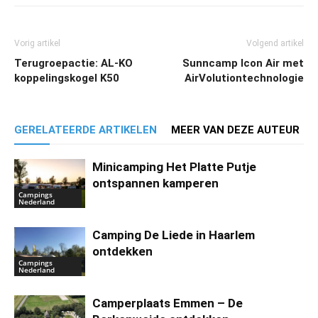
Vorig artikel
Volgend artikel
Terugroepactie: AL-KO
Sunncamp Icon Air met
koppelingskogel K50
AirVolutiontechnologie
GERELATEERDE ARTIKELEN
MEER VAN DEZE AUTEUR
Minicamping Het Platte Putje
ontspannen kamperen
Campings
Nederland
Camping De Liede in Haarlem
ontdekken
Campings
Nederland
Camperplaats Emmen – De