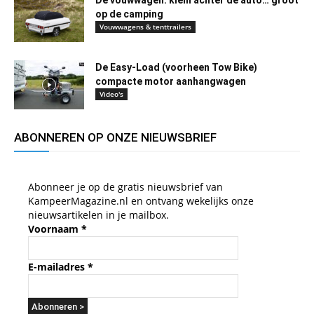
De vouwwagen: klein achter de auto… groot
op de camping
Vouwwagens & tenttrailers
De Easy-Load (voorheen Tow Bike)
compacte motor aanhangwagen
Video's
ABONNEREN OP ONZE NIEUWSBRIEF
Abonneer je op de gratis nieuwsbrief van
KampeerMagazine.nl en ontvang wekelijks onze
nieuwsartikelen in je mailbox.
Voornaam
*
E-mailadres
*