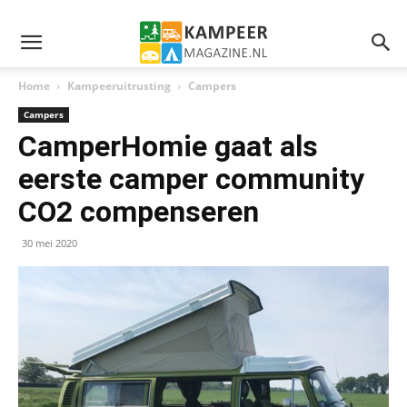
Home
Kampeeruitrusting
Campers
Campers
CamperHomie gaat als
eerste camper community
CO2 compenseren
30 mei 2020