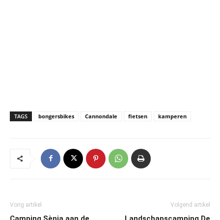
TAGS
bongersbikes
Cannondale
fietsen
kamperen
Vorig artikel
Volgend artikel
Camping Sènia aan de
Landschapscamping De