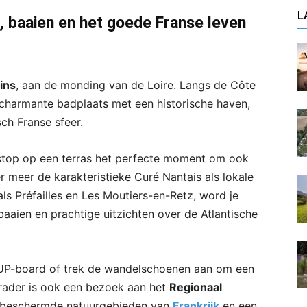
L
, baaien en het goede Franse leven
ins
, aan de monding van de Loire. Langs de Côte
 charmante badplaats met een historische haven,
sch Franse sfeer.
stop op een terras het perfecte moment om ook
 meer de karakteristieke Curé Nantais als lokale
als Préfailles en Les Moutiers-en-Retz, word je
aaien en prachtige uitzichten over de Atlantische
SUP-board of trek de wandelschoenen aan om een
rader is ook een bezoek aan het
Regionaal
e beschermde natuurgebieden van
Frankrijk
en een