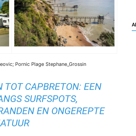
A
leovic; Pornic Plage Stephane_Grossin
N TOT CAPBRETON: EEN
ANGS SURFSPOTS,
TRANDEN EN ONGEREPTE
ATUUR