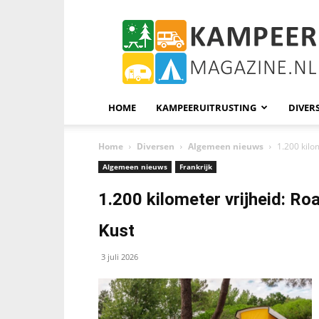
KampeerMagazine
HOME
KAMPEERUITRUSTING
DIVER
Home
Diversen
Algemeen nieuws
1.200 kilo
Algemeen nieuws
Frankrijk
1.200 kilometer vrijheid: Ro
Kust
3 juli 2026