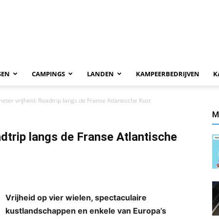
SEN
CAMPINGS
LANDEN
KAMPEERBEDRIJVEN
K
meter vrijheid: Roadtrip langs de Franse Atlantische Kust
M
adtrip langs de Franse Atlantische
Vrijheid op vier wielen, spectaculaire
kustlandschappen en enkele van Europa’s