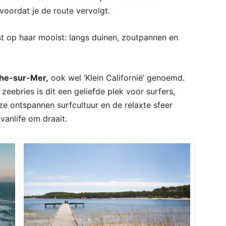
voordat je de route vervolgt.
st op haar mooist: langs duinen, zoutpannen en
che-sur-Mer,
ook wel ‘Klein Californië’ genoemd.
eebries is dit een geliefde plek voor surfers,
eze ontspannen surfcultuur en de relaxte sfeer
vanlife om draait.