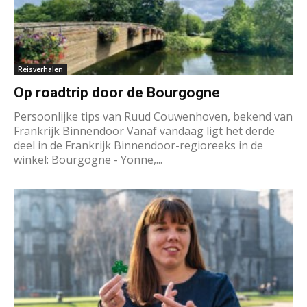
Reisverhalen
Op roadtrip door de Bourgogne
Persoonlijke tips van Ruud Couwenhoven, bekend van
Frankrijk Binnendoor Vanaf vandaag ligt het derde
deel in de Frankrijk Binnendoor-regioreeks in de
winkel: Bourgogne - Yonne,...