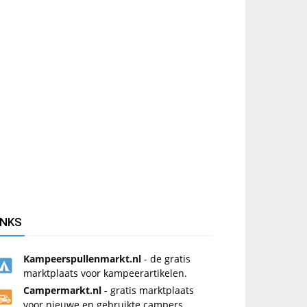
INKS
Kampeerspullenmarkt.nl
- de gratis
marktplaats voor kampeerartikelen.
Campermarkt.nl
- gratis marktplaats
voor nieuwe en gebruikte campers.