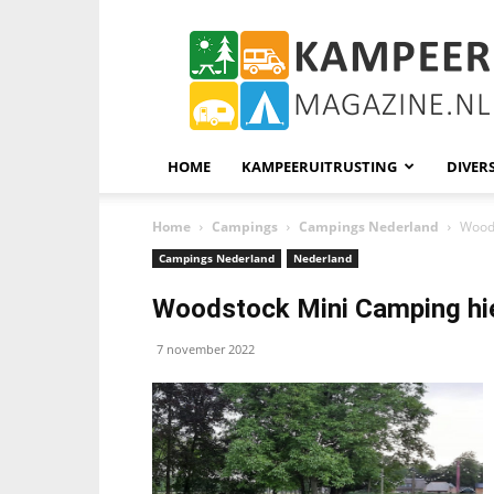
KampeerMagazine
HOME
KAMPEERUITRUSTING
DIVER
Home
Campings
Campings Nederland
Woods
Campings Nederland
Nederland
Woodstock Mini Camping hier
7 november 2022