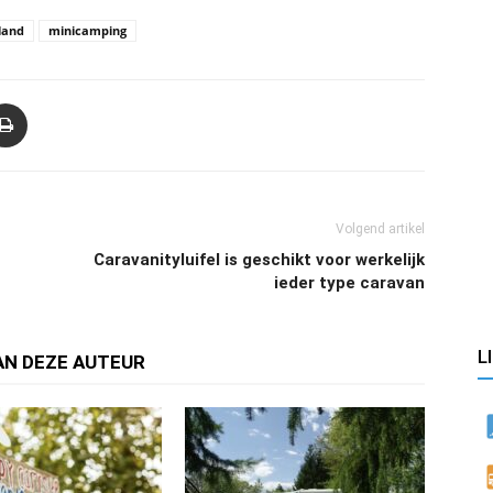
land
minicamping
Volgend artikel
Caravanityluifel is geschikt voor werkelijk
ieder type caravan
L
AN DEZE AUTEUR