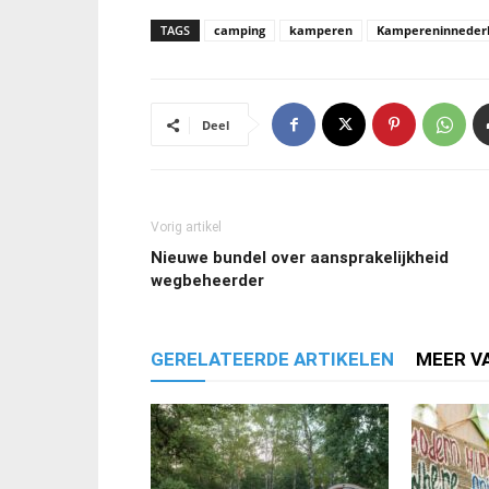
TAGS
camping
kamperen
Kampereninneder
Deel
Vorig artikel
Nieuwe bundel over aansprakelijkheid
wegbeheerder
GERELATEERDE ARTIKELEN
MEER V