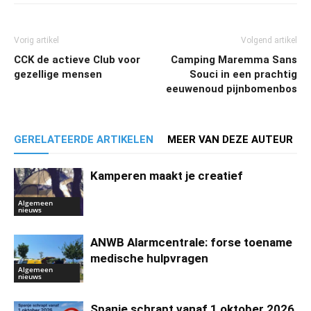
Vorig artikel
Volgend artikel
CCK de actieve Club voor
Camping Maremma Sans
gezellige mensen
Souci in een prachtig
eeuwenoud pijnbomenbos
GERELATEERDE ARTIKELEN
MEER VAN DEZE AUTEUR
Kamperen maakt je creatief
Algemeen
nieuws
ANWB Alarmcentrale: forse toename
medische hulpvragen
Algemeen
nieuws
Spanje schrapt vanaf 1 oktober 2026