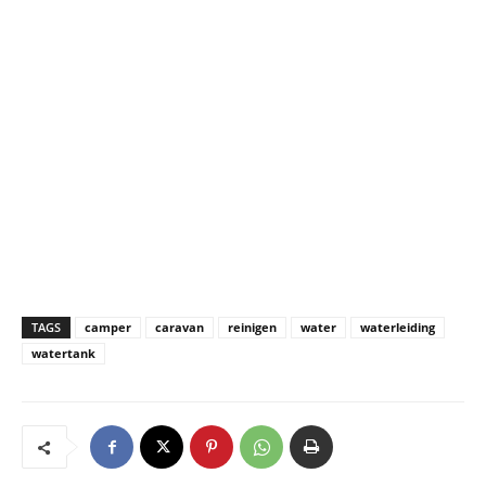
TAGS
camper
caravan
reinigen
water
waterleiding
watertank