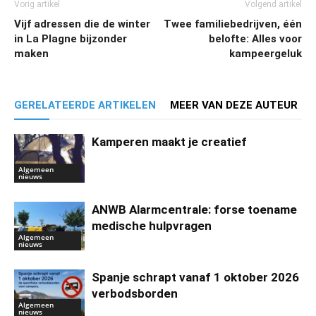
Vorig artikel
Volgend artikel
Vijf adressen die de winter
Twee familiebedrijven, één
in La Plagne bijzonder
belofte: Alles voor
maken
kampeergeluk
GERELATEERDE ARTIKELEN
MEER VAN DEZE AUTEUR
Kamperen maakt je creatief
Algemeen
nieuws
ANWB Alarmcentrale: forse toename
medische hulpvragen
Algemeen
nieuws
Spanje schrapt vanaf 1 oktober 2026
verbodsborden
Algemeen
nieuws