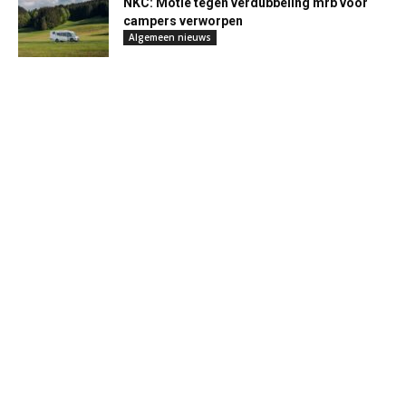
NKC: Motie tegen verdubbeling mrb voor
campers verworpen
Algemeen nieuws