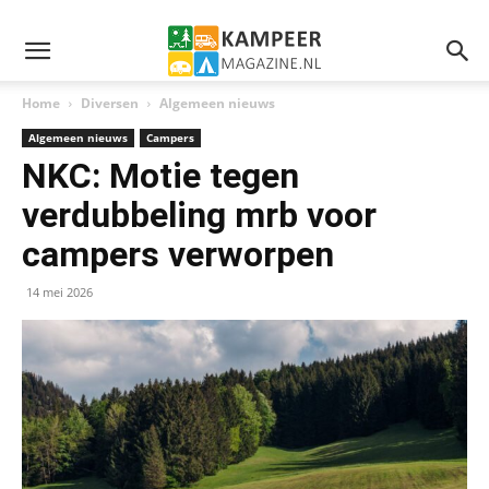
Home
Diversen
Algemeen nieuws
Algemeen nieuws
Campers
NKC: Motie tegen
verdubbeling mrb voor
campers verworpen
14 mei 2026