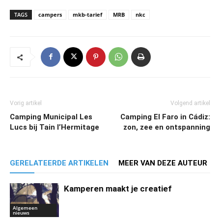
TAGS
campers
mkb-tarief
MRB
nkc
Vorig artikel
Volgend artikel
Camping Municipal Les
Camping El Faro in Cádiz:
Lucs bij Tain l’Hermitage
zon, zee en ontspanning
GERELATEERDE ARTIKELEN
MEER VAN DEZE AUTEUR
Kamperen maakt je creatief
Algemeen
nieuws