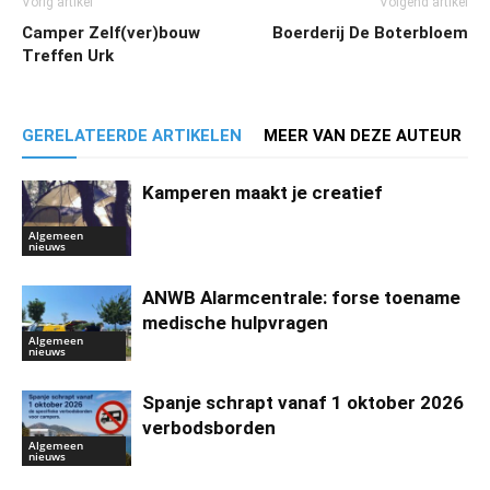
Vorig artikel
Volgend artikel
Camper Zelf(ver)bouw
Boerderij De Boterbloem
Treffen Urk
GERELATEERDE ARTIKELEN
MEER VAN DEZE AUTEUR
Kamperen maakt je creatief
Algemeen
nieuws
ANWB Alarmcentrale: forse toename
medische hulpvragen
Algemeen
nieuws
Spanje schrapt vanaf 1 oktober 2026
verbodsborden
Algemeen
nieuws