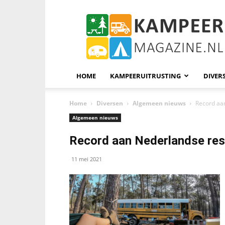
KampeerMagazine
HOME
KAMPEERUITRUSTING
DIVER
Home
Diversen
Algemeen nieuws
Record aa
Algemeen nieuws
Record aan Nederlandse res
11 mei 2021