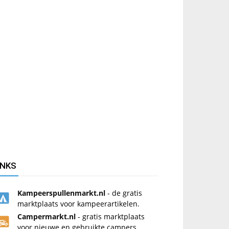
INKS
Kampeerspullenmarkt.nl
- de gratis
marktplaats voor kampeerartikelen.
Campermarkt.nl
- gratis marktplaats
voor nieuwe en gebruikte campers.