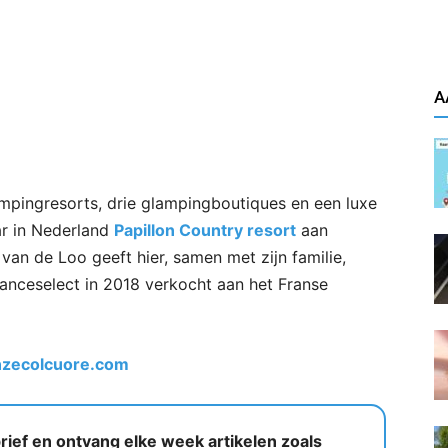
A
amping
resorts,
drie
glamping
boutique
s
en een
luxe
ar in Nederland
Papillon Country
r
esort
aan
van de Loo geeft hier, samen met zijn familie,
anceselect
in 2018 verkocht aan het Franse
zecolcuore.com
ief en ontvang elke week artikelen zoals