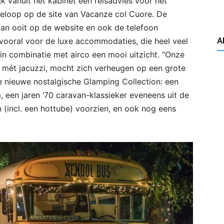
k vanuit het kabinet een reisadvies voor het
oeloop op de site van Vacanze col Cuore. De
an ooit op de website en ook de telefoon
A
vooral voor de luxe accommodaties, die heel veel
 in combinatie met airco een mooi uitzicht. “Onze
 mét jacuzzi, mocht zich verheugen op een grote
ze nieuwe nostalgische Glamping Collection: een
 een jaren ‘70 caravan-klassieker eveneens uit de
 (incl. een hottube) voorzien, en ook nog eens