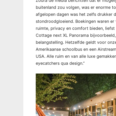
Zodra de media berichtten dat er mogelij
buitenland zou volgen, was er enorme t
afgelopen dagen was het zelfs drukker d
stondroodgloeiend. Boekingen waren er 
ruimte, privacy en comfort bieden, liefst
Cottage next XL Panorama bijvoorbeeld,
belangstelling. Hetzelfde geldt voor on
Amerikaanse schoolbus en een Airstream,
USA. Alle ruim en van alle luxe gemakken
eyecatchers qua design.”