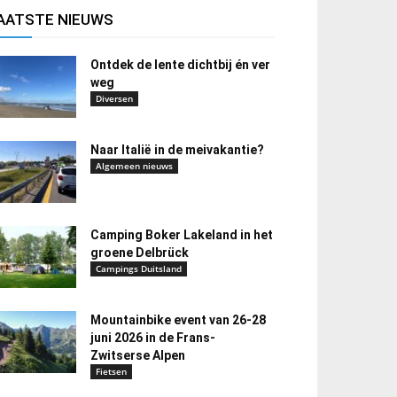
AATSTE NIEUWS
Ontdek de lente dichtbij én ver
weg
Diversen
Naar Italië in de meivakantie?
Algemeen nieuws
Camping Boker Lakeland in het
groene Delbrück
Campings Duitsland
Mountainbike event van 26-28
juni 2026 in de Frans-
Zwitserse Alpen
Fietsen