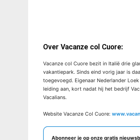
Over Vacanze col Cuore
:
Vacanze
c
ol Cuore
bezit in Italië
drie
gl
vakantiepark. Si
nds
eind vorig jaar is da
toegevoeg
d. Eigenaar Nederlander Loek 
leiding aan, kort nadat hij het be
drijf
Vac
Vacalian
s
.
Website Vacanze Col Cuore:
www.vacan
Abonneer je op onze gratis nieuwsbr