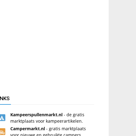
INKS
Kampeerspullenmarkt.nl
- de gratis
marktplaats voor kampeerartikelen.
Campermarkt.nl
- gratis marktplaats
voor nieuwe en gebruikte campers.