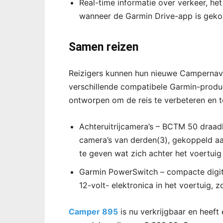
Real-time informatie over verkeer, he
wanneer de Garmin Drive-app is geko
Samen reizen
Reizigers kunnen hun nieuwe Campernav
verschillende compatibele Garmin-product
ontworpen om de reis te verbeteren en t
Achteruitrijcamera’s – BCTM 50 draad
camera’s van derden(3), gekoppeld a
te geven wat zich achter het voertuig 
Garmin PowerSwitch – compacte digit
12-volt- elektronica in het voertuig, zo
Camper 895
is nu verkrijgbaar en heeft