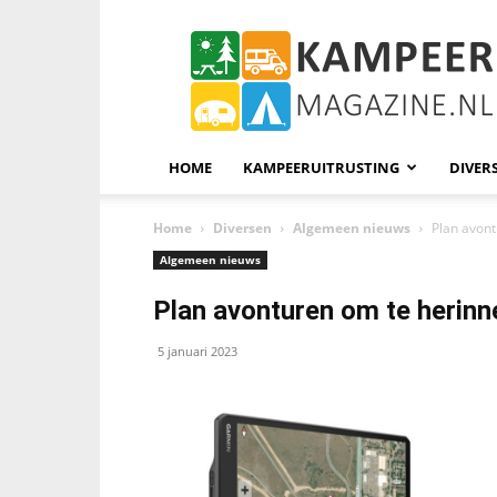
KampeerMagazine
HOME
KAMPEERUITRUSTING
DIVER
Home
Diversen
Algemeen nieuws
Plan avon
Algemeen nieuws
Plan avonturen om te herinn
5 januari 2023