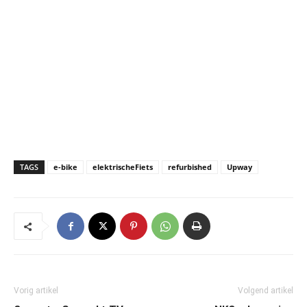
TAGS
e-bike
elektrischeFiets
refurbished
Upway
Vorig artikel
Volgend artikel