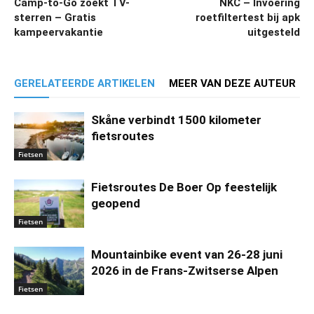
Camp-to-Go zoekt TV-
NKC – Invoering
sterren – Gratis
roetfiltertest bij apk
kampeervakantie
uitgesteld
GERELATEERDE ARTIKELEN
MEER VAN DEZE AUTEUR
Skåne verbindt 1500 kilometer
fietsroutes
Fietsen
Fietsroutes De Boer Op feestelijk
geopend
Fietsen
Mountainbike event van 26-28 juni
2026 in de Frans-Zwitserse Alpen
Fietsen