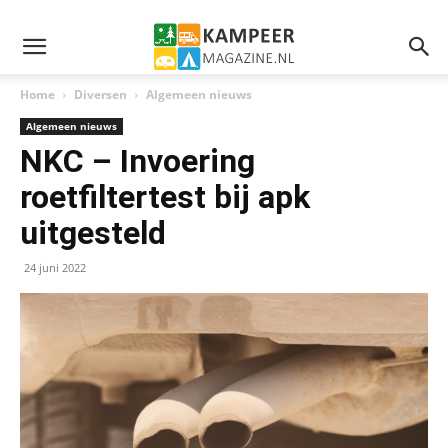
Home
Diversen
Algemeen nieuws
Algemeen nieuws
NKC – Invoering
roetfiltertest bij apk
uitgesteld
24 juni 2022