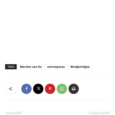
TAGS
Martine van Os
omroepmax
Wezijnerbijna
Vorig artikel
Volgend artikel