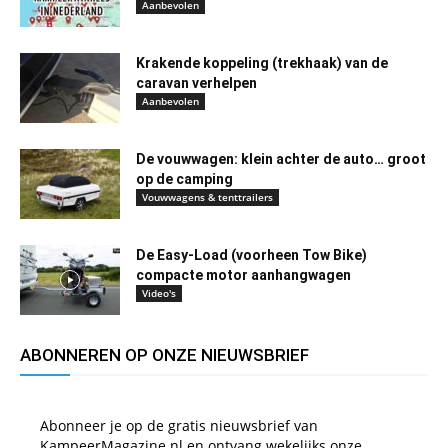
Aanbevolen
Krakende koppeling (trekhaak) van de
caravan verhelpen
Aanbevolen
De vouwwagen: klein achter de auto… groot
op de camping
Vouwwagens & tenttrailers
De Easy-Load (voorheen Tow Bike)
compacte motor aanhangwagen
Video's
ABONNEREN OP ONZE NIEUWSBRIEF
Abonneer je op de gratis nieuwsbrief van
KampeerMagazine.nl en ontvang wekelijks onze