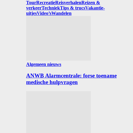
Tour
Recreatie
Reisverhalen
Reizen &
verkeer
Techniek
Tips & trucs
Vakantie-
uitjes
Video’s
Wandelen
Algemeen nieuws
ANWB Alarmcentrale: forse toename
medische hulpvragen