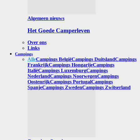
Algemeen nieuws
Het Goede Camperleven
Over ons
Links
Campings
Alle
Campings België
Campings Duitsland
Campings
Frankrijk
Campings Hongarije
Campings
Italië
Campings Luxemburg
Campings
Nederland
Campings Noorwegen
Campings
Oostenrijk
Campings Portugal
Campings
Spanje
Campings Zweden
Campings Zwitserland