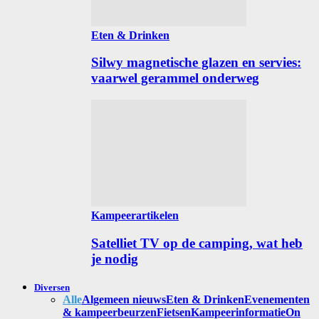
Eten & Drinken
Silwy magnetische glazen en servies:
vaarwel gerammel onderweg
Kampeerartikelen
Satelliet TV op de camping, wat heb
je nodig
Diversen
Alle
Algemeen nieuws
Eten & Drinken
Evenementen
& kampeerbeurzen
Fietsen
Kampeerinformatie
On