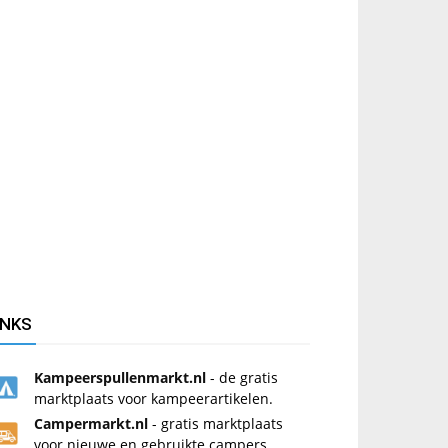
INKS
Kampeerspullenmarkt.nl
- de gratis
marktplaats voor kampeerartikelen.
Campermarkt.nl
- gratis marktplaats
voor nieuwe en gebruikte campers.