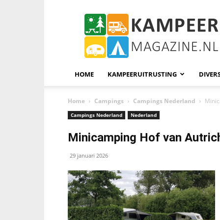
KampeerMagazine
HOME
KAMPEERUITRUSTING
DIVER
Home
Campings
Campings Nederland
Minic
Campings Nederland
Nederland
Minicamping Hof van Autrich
29 januari 2026