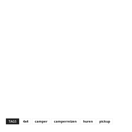
TAGS
4x4
camper
camperreizen
huren
pickup