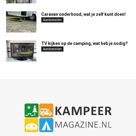
Caravan onderhoud, wat je zelf kunt doen!
Aanbevolen
TV kijken op de camping, wat heb je nodig?
Aanbevolen