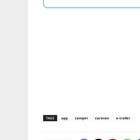
TAGS
app
camper
caravan
e-trailer