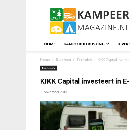
KampeerMagazine
HOME
KAMPEERUITRUSTING
DIVER
Home
Diversen
Techniek
KIKK Capital investee
Techniek
KIKK Capital investeert in E-
1 november 2019