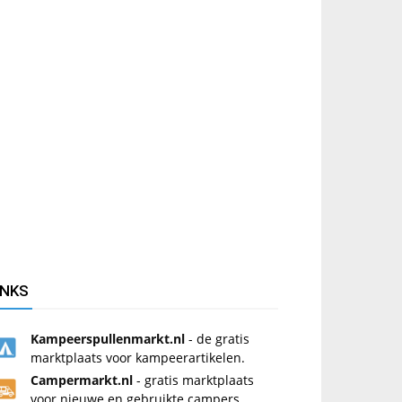
INKS
Kampeerspullenmarkt.nl
- de gratis
marktplaats voor kampeerartikelen.
Campermarkt.nl
- gratis marktplaats
voor nieuwe en gebruikte campers.