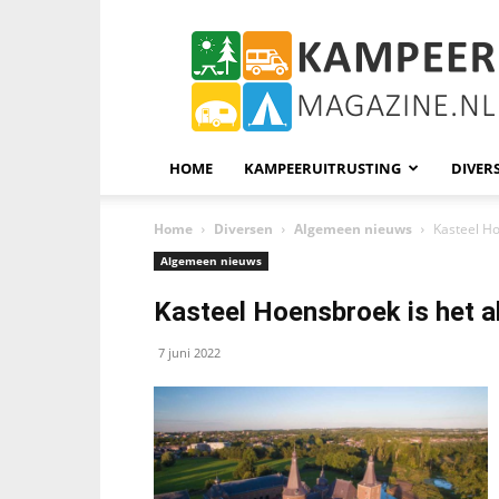
KampeerMagazine
HOME
KAMPEERUITRUSTING
DIVER
Home
Diversen
Algemeen nieuws
Kasteel Ho
Algemeen nieuws
Kasteel Hoensbroek is het a
7 juni 2022