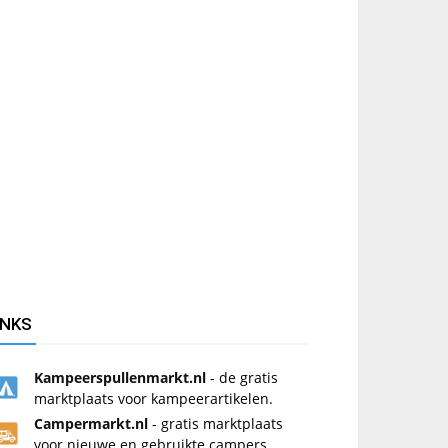
INKS
Kampeerspullenmarkt.nl
- de gratis
marktplaats voor kampeerartikelen.
Campermarkt.nl
- gratis marktplaats
voor nieuwe en gebruikte campers.