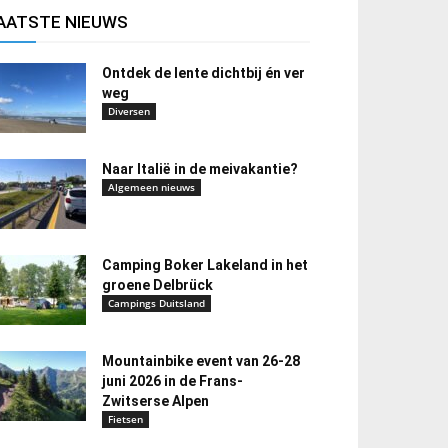
AATSTE NIEUWS
Ontdek de lente dichtbij én ver
weg
Diversen
Naar Italië in de meivakantie?
Algemeen nieuws
Camping Boker Lakeland in het
groene Delbrück
Campings Duitsland
Mountainbike event van 26-28
juni 2026 in de Frans-
Zwitserse Alpen
Fietsen