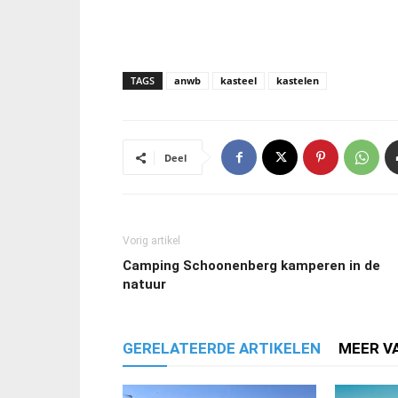
TAGS
anwb
kasteel
kastelen
Deel
Vorig artikel
Camping Schoonenberg kamperen in de
natuur
GERELATEERDE ARTIKELEN
MEER V