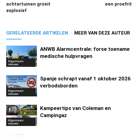
achtertuinen groeit
een proefrit
explosief
GERELATEERDE ARTIKELEN
MEER VAN DEZE AUTEUR
ANWB Alarmcentrale: forse toename
medische hulpvragen
Algemeen
nieuws
Spanje schrapt vanaf 1 oktober 2026
verbodsborden
Algemeen
nieuws
Kampeertips van Coleman en
Campingaz
Algemeen
nieuws