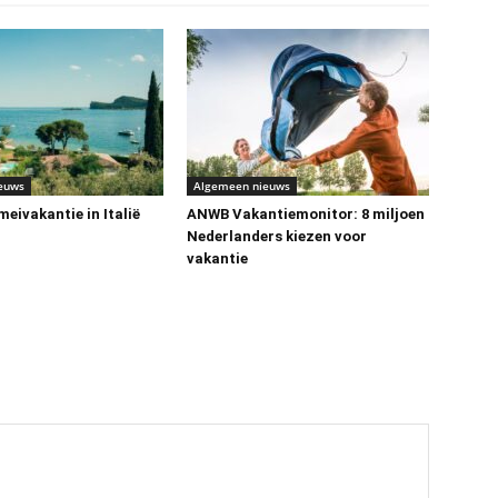
euws
Algemeen nieuws
eivakantie in Italië
ANWB Vakantiemonitor: 8 miljoen
Nederlanders kiezen voor
vakantie