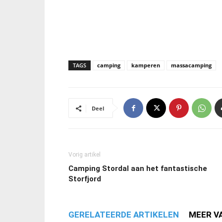
TAGS
camping
kamperen
massacamping
Deel
Vorig artikel
Camping Stordal aan het fantastische
Storfjord
GERELATEERDE ARTIKELEN
MEER V