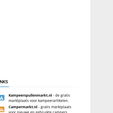
INKS
Kampeerspullenmarkt.nl
- de gratis
marktplaats voor kampeerartikelen.
Campermarkt.nl
- gratis marktplaats
voor nieuwe en gebruikte campers.