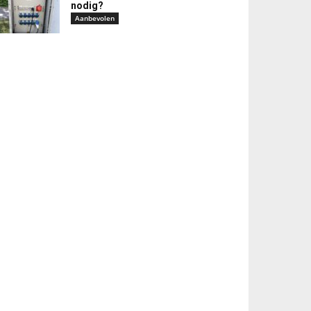
nodig?
Aanbevolen