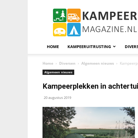
KampeerMagazine
HOME
KAMPEERUITRUSTING
DIVER
Home
Diversen
Algemeen nieuws
Kampeerple
Algemeen nieuws
Kampeerplekken in achtertui
20 augustus 2019