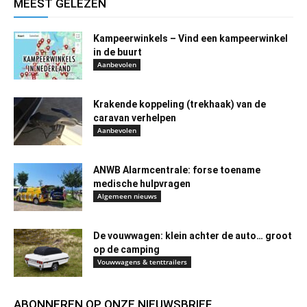
MEEST GELEZEN
Kampeerwinkels – Vind een kampeerwinkel
in de buurt
Aanbevolen
Krakende koppeling (trekhaak) van de
caravan verhelpen
Aanbevolen
ANWB Alarmcentrale: forse toename
medische hulpvragen
Algemeen nieuws
De vouwwagen: klein achter de auto… groot
op de camping
Vouwwagens & tenttrailers
ABONNEREN OP ONZE NIEUWSBRIEF