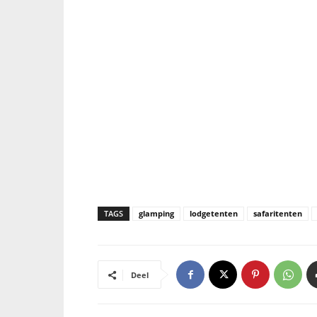
TAGS
glamping
lodgetenten
safaritenten
Deel