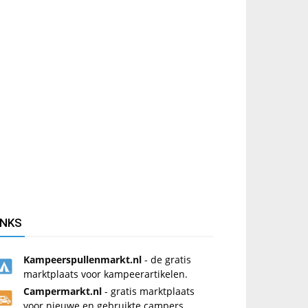
INKS
Kampeerspullenmarkt.nl
- de gratis
marktplaats voor kampeerartikelen.
Campermarkt.nl
- gratis marktplaats
voor nieuwe en gebruikte campers.