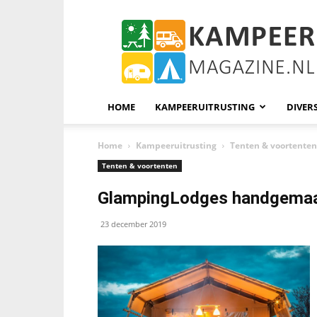
KampeerMagazine
HOME
KAMPEERUITRUSTING
DIVER
Home
Kampeeruitrusting
Tenten & voortenten
Tenten & voortenten
GlampingLodges handgemaak
23 december 2019