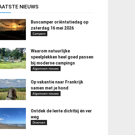
AATSTE NIEUWS
Buscamper oriëntatiedag op
zaterdag 16 mei 2026
Campers
Waarom natuurlijke
speelplekken heel goed passen
bij moderne campings
Algemeen nieuws
Op vakantie naar Frankrijk
samen met je hond
Algemeen nieuws
Ontdek de lente dichtbij én ver
weg
Diversen