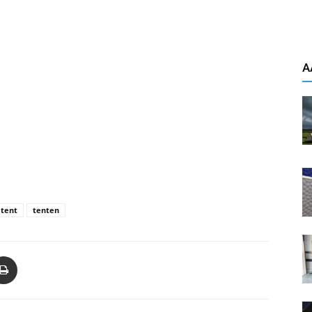
A
tent
tenten