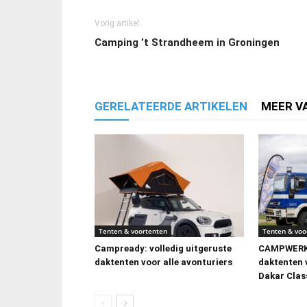
Vorig artikel
Camping ’t Strandheem in Groningen
GERELATEERDE ARTIKELEN
MEER V
Tenten & voortenten
Tenten & voo
Campready: volledig uitgeruste
CAMPWERK 
daktenten voor alle avonturiers
daktenten
Dakar Clas