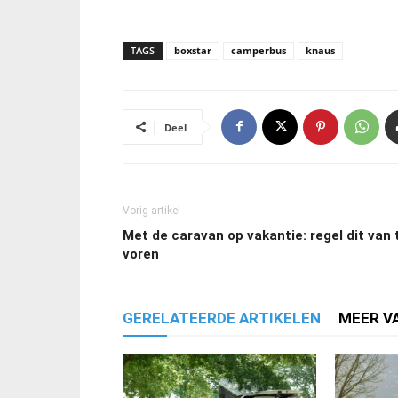
TAGS
boxstar
camperbus
knaus
Deel
Vorig artikel
Met de caravan op vakantie: regel dit van 
voren
GERELATEERDE ARTIKELEN
MEER V