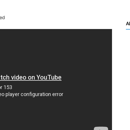
bed
A