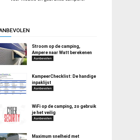
ANBEVOLEN
Stroom op de camping,
Ampere naar Watt berekenen
Aanbevolen
KampeerChecklist: De handige
inpaklijst
Aanbevolen
WiFi op de camping, zo gebruik
je het veilig
Aanbevolen
Maximum snelheid met