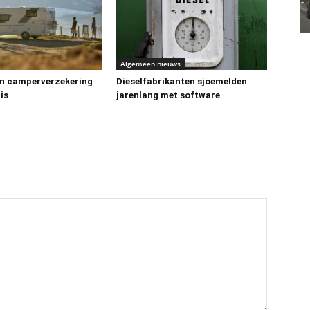
Algemeen nieuws
n camperverzekering
Dieselfabrikanten sjoemelden
is
jarenlang met software