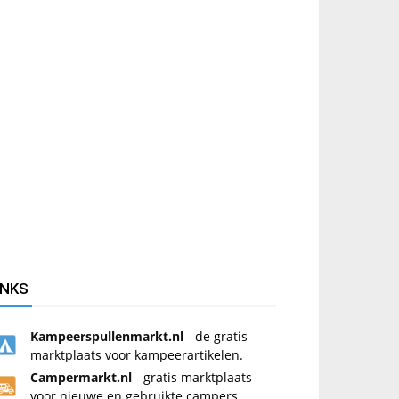
INKS
Kampeerspullenmarkt.nl
- de gratis
marktplaats voor kampeerartikelen.
Campermarkt.nl
- gratis marktplaats
voor nieuwe en gebruikte campers.