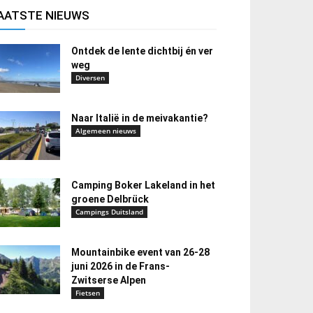
AATSTE NIEUWS
Ontdek de lente dichtbij én ver
weg
Diversen
Naar Italië in de meivakantie?
Algemeen nieuws
Camping Boker Lakeland in het
groene Delbrück
Campings Duitsland
Mountainbike event van 26-28
juni 2026 in de Frans-
Zwitserse Alpen
Fietsen