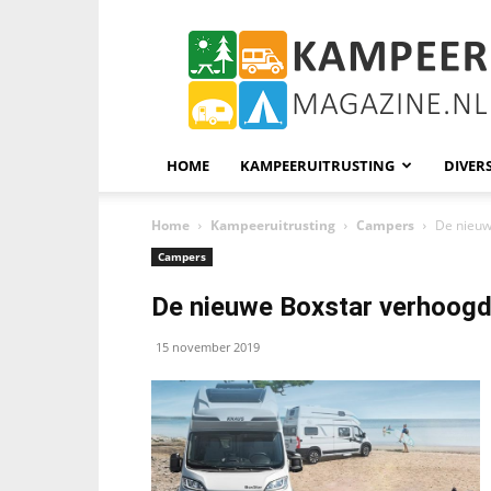
KampeerMagazine
HOME
KAMPEERUITRUSTING
DIVER
Home
Kampeeruitrusting
Campers
De nieuw
Campers
De nieuwe Boxstar verhoog
15 november 2019