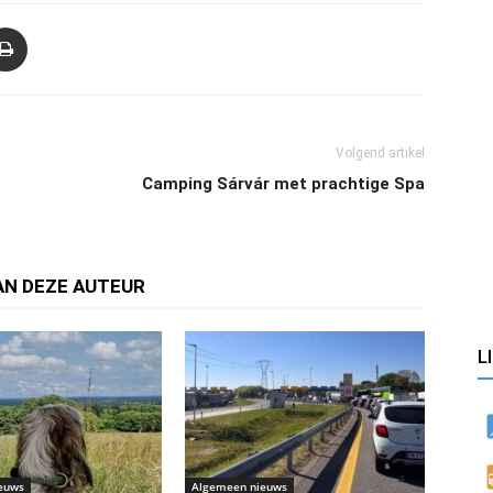
Volgend artikel
Camping Sárvár met prachtige Spa
AN DEZE AUTEUR
L
euws
Algemeen nieuws