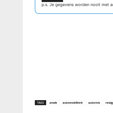
p.s. Je gegevens worden nooit met a
TAGS
anwb
automobiliteit
autoreis
reizi