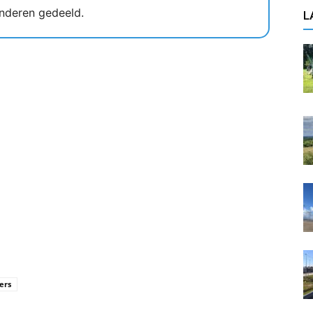
nderen gedeeld.
L
gers