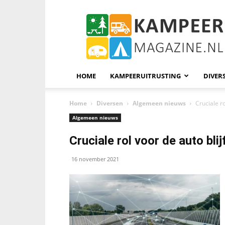
KampeerMagazine
HOME
KAMPEERUITRUSTING
DIVER
Home
Diversen
Algemeen nieuws
Cruciale ro
Algemeen nieuws
Cruciale rol voor de auto blij
16 november 2021