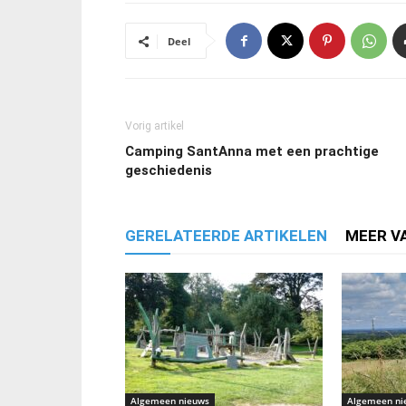
Deel
Vorig artikel
Camping SantAnna met een prachtige
geschiedenis
GERELATEERDE ARTIKELEN
MEER V
Algemeen nieuws
Algemeen ni