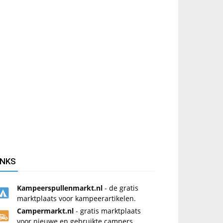
INKS
Kampeerspullenmarkt.nl
- de gratis
marktplaats voor kampeerartikelen.
Campermarkt.nl
- gratis marktplaats
voor nieuwe en gebruikte campers.