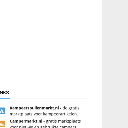
INKS
Kampeerspullenmarkt.nl
- de gratis
marktplaats voor kampeerartikelen.
Campermarkt.nl
- gratis marktplaats
voor nieuwe en gebruikte campers.