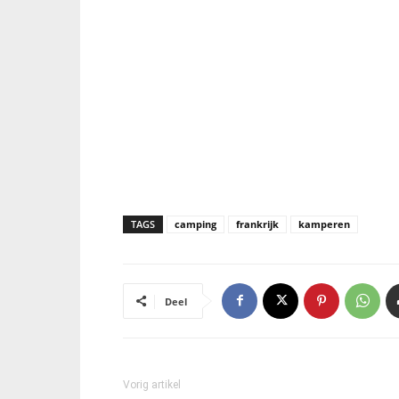
TAGS
camping
frankrijk
kamperen
Deel
Vorig artikel