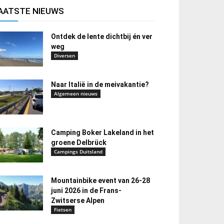
AATSTE NIEUWS
Ontdek de lente dichtbij én ver
weg
Diversen
Naar Italië in de meivakantie?
Algemeen nieuws
Camping Boker Lakeland in het
groene Delbrück
Campings Duitsland
Mountainbike event van 26-28
juni 2026 in de Frans-
Zwitserse Alpen
Fietsen