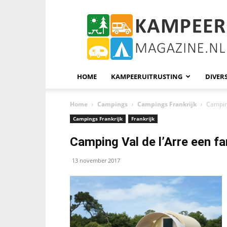
KampeerMagazine
HOME
KAMPEERUITRUSTING
DIVER
Home
Campings
Campings Frankrijk
Camping
Campings Frankrijk
Frankrijk
Camping Val de l’Arre een fa
13 november 2017