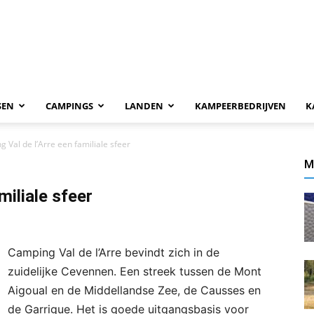
SEN
CAMPINGS
LANDEN
KAMPEERBEDRIJVEN
K
 Val de l’Arre een familiale sfeer
M
miliale sfeer
Camping Val de l’Arre bevindt zich in de
zuidelijke Cevennen. Een streek tussen de Mont
Aigoual en de Middellandse Zee, de Causses en
de Garrigue. Het is goede uitgangsbasis voor