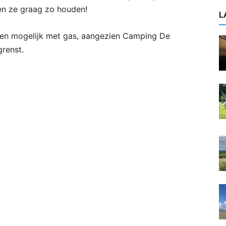
len ze graag zo houden!
L
leen mogelijk met gas, aangezien Camping De
renst.