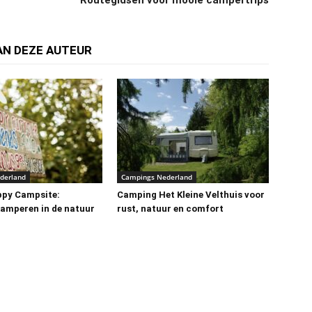
Routegidsen voor mooie campertrips
AN DEZE AUTEUR
derland
Campings Nederland
ppy Campsite:
Camping Het Kleine Velthuis voor
kamperen in de natuur
rust, natuur en comfort