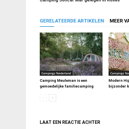
Camping Joncar Mar gelegen in Roses
GERELATEERDE ARTIKELEN
MEER V
Campings Nederland
Campings Ne
Camping Meuleman is een
Modern Hi
gemoedelijke familiecamping
bijzonder 
LAAT EEN REACTIE ACHTER