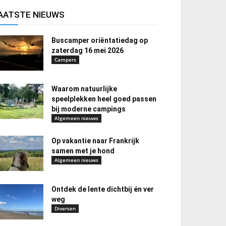
AATSTE NIEUWS
Buscamper oriëntatiedag op
zaterdag 16 mei 2026
Campers
Waarom natuurlijke
speelplekken heel goed passen
bij moderne campings
Algemeen nieuws
Op vakantie naar Frankrijk
samen met je hond
Algemeen nieuws
Ontdek de lente dichtbij én ver
weg
Diversen