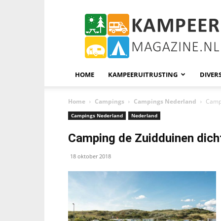
KampeerMagazine
HOME
KAMPEERUITRUSTING
DIVER
Home
Campings
Campings Nederland
Campi
Campings Nederland
Nederland
Camping de Zuidduinen dicht
18 oktober 2018